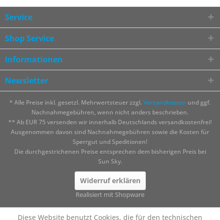
Service
Shop Service
Informationen
Newsletter
* Alle Preise inkl. gesetzl. Mehrwertsteuer zzgl.
Versandkosten
und ggf.
Nachnahmegebühren, wenn nicht anders beschrieben.
** Ab EUR 75 versenden wir innerhalb Deutschlands versandkostenfrei!
Ausgenommen davon sind Nachnahmegebühren sowie die Kosten für
Sperrgut und Speditionen!
Die durchgestrichenen Preise entsprechen dem bisherigen Preis bei
Sun Sky.
Widerruf erklären
Realisiert mit Shopware
Diese Website benutzt Cookies, die für den technischen