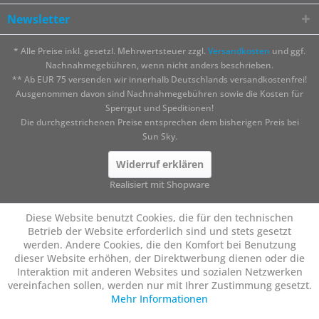
Newsletter
* Alle Preise inkl. gesetzl. Mehrwertsteuer zzgl.
Versandkosten
und ggf.
Nachnahmegebühren, wenn nicht anders beschrieben.
** Ab EUR 75 versenden wir innerhalb Deutschlands versandkostenfrei!
Ausgenommen davon sind Nachnahmegebühren sowie die Kosten für
Sperrgut und Speditionen!
Die durchgestrichenen Preise entsprechen dem bisherigen Preis bei
Sun Sky.
Widerruf erklären
Realisiert mit Shopware
Diese Website benutzt Cookies, die für den technischen
Betrieb der Website erforderlich sind und stets gesetzt
werden. Andere Cookies, die den Komfort bei Benutzung
dieser Website erhöhen, der Direktwerbung dienen oder die
Interaktion mit anderen Websites und sozialen Netzwerken
vereinfachen sollen, werden nur mit Ihrer Zustimmung gesetzt.
Mehr Informationen