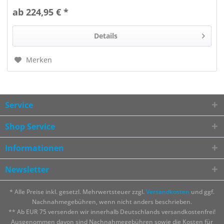
ab 224,95 € *
Details
Merken
Service
Shop Service
Informationen
Newsletter
* Alle Preise inkl. gesetzl. Mehrwertsteuer zzgl.
Versandkosten
und ggf.
Nachnahmegebühren, wenn nicht anders beschrieben.
** Ab EUR 75 versenden wir innerhalb Deutschlands versandkostenfrei!
Ausgenommen davon sind Nachnahmegebühren sowie die Kosten für