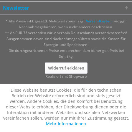
Newsletter
* Alle Preise inkl. gesetzl. Mehrwertsteuer zzgl.
Versandkosten
und ggf.
Nachnahmegebühren, wenn nicht anders beschrieben.
** Ab EUR 75 versenden wir innerhalb Deutschlands versandkostenfrei!
Ausgenommen davon sind Nachnahmegebühren sowie die Kosten für
Sperrgut und Speditionen!
Die durchgestrichenen Preise entsprechen dem bisherigen Preis bei
Sun Sky.
Widerruf erklären
Realisiert mit Shopware
Diese Website benutzt Cookies, die für den technischen
Betrieb der Website erforderlich sind und stets gesetzt
werden. Andere Cookies, die den Komfort bei Benutzung
dieser Website erhöhen, der Direktwerbung dienen oder die
Interaktion mit anderen Websites und sozialen Netzwerken
vereinfachen sollen, werden nur mit Ihrer Zustimmung gesetzt.
Mehr Informationen