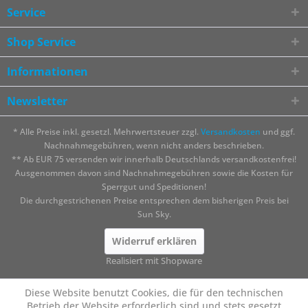
Service
Shop Service
Informationen
Newsletter
* Alle Preise inkl. gesetzl. Mehrwertsteuer zzgl.
Versandkosten
und ggf.
Nachnahmegebühren, wenn nicht anders beschrieben.
** Ab EUR 75 versenden wir innerhalb Deutschlands versandkostenfrei!
Ausgenommen davon sind Nachnahmegebühren sowie die Kosten für
Sperrgut und Speditionen!
Die durchgestrichenen Preise entsprechen dem bisherigen Preis bei
Sun Sky.
Widerruf erklären
Realisiert mit Shopware
Diese Website benutzt Cookies, die für den technischen
Betrieb der Website erforderlich sind und stets gesetzt