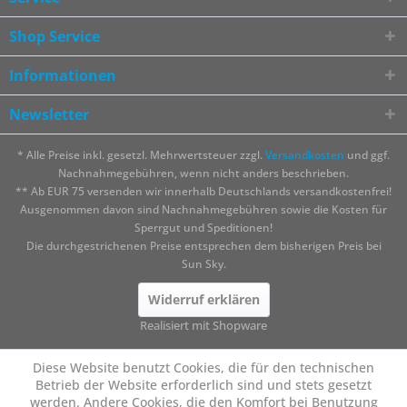
Shop Service
Informationen
Newsletter
* Alle Preise inkl. gesetzl. Mehrwertsteuer zzgl.
Versandkosten
und ggf.
Nachnahmegebühren, wenn nicht anders beschrieben.
** Ab EUR 75 versenden wir innerhalb Deutschlands versandkostenfrei!
Ausgenommen davon sind Nachnahmegebühren sowie die Kosten für
Sperrgut und Speditionen!
Die durchgestrichenen Preise entsprechen dem bisherigen Preis bei
Sun Sky.
Widerruf erklären
Realisiert mit Shopware
Diese Website benutzt Cookies, die für den technischen
Betrieb der Website erforderlich sind und stets gesetzt
werden. Andere Cookies, die den Komfort bei Benutzung