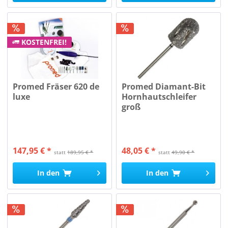
KOSTENFREI!
Promed Fräser 620 de
Promed Diamant-Bit
luxe
Hornhautschleifer
groß
147,95 € *
48,05 € *
statt
189,95 € *
statt
49,90 € *
In den
In den