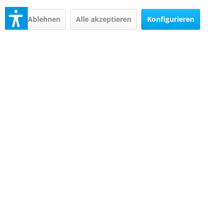
spitz
Filz
Ablehnen
Alle akzeptieren
Konfigurieren
7,35 € *
5,60 € *
statt
7,60 € *
statt
5,90 € *
In den
In den
Promed Steinschleifer,
Promed Chamois-
Zylinder
Polierer, Leder