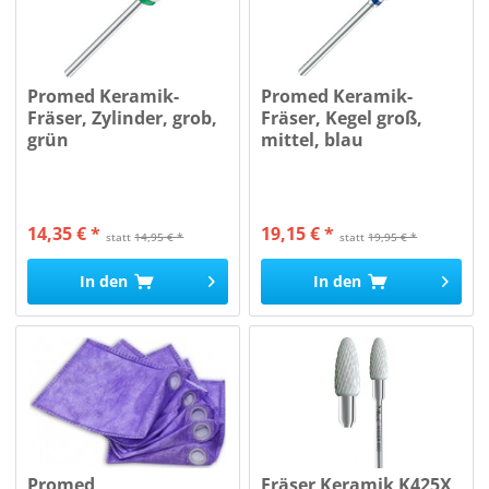
Promed Keramik-
Promed Keramik-
Fräser, Zylinder, grob,
Fräser, Kegel groß,
grün
mittel, blau
14,35 € *
19,15 € *
statt
14,95 € *
statt
19,95 € *
In den
In den
Promed
Fräser Keramik K425X