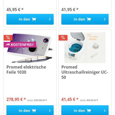
45,95 € *
41,95 € *
In den
In den
KOSTENFREI!
Promed elektrische
Promed
Feile 1030
Ultraschallreiniger UC-
50
278,95 € *
41,45 € *
statt
299,00 € *
statt
44,95 € *
In den
In den