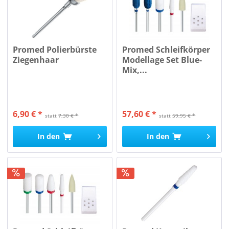
Promed Polierbürste
Promed Schleifkörper
Ziegenhaar
Modellage Set Blue-
Mix,...
6,90 € *
57,60 € *
statt
7,30 € *
statt
59,95 € *
In den
In den