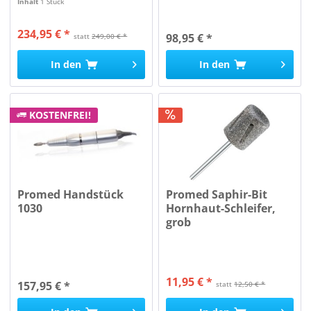
Inhalt
1 Stück
234,95 € *
98,95 € *
statt
249,00 € *
In den
In den
KOSTENFREI!
Promed Handstück
Promed Saphir-Bit
1030
Hornhaut-Schleifer,
grob
11,95 € *
157,95 € *
statt
12,50 € *