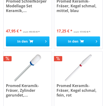
Promed Schleifkörper
Promed Keramik-
Modellage Set
Fräser, Kegel schmal,
Keramik,...
mittel, blau
47,95 € *
17,25 € *
statt
49,95 € *
statt
17,95 € *
In den
In den
Promed Keramik-
Promed Keramik-
Fräser, Zylinder
Fräser, Kegel schmal,
gerundet,...
fein, rot