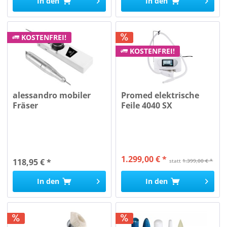
In den
In den
KOSTENFREI!
KOSTENFREI!
alessandro mobiler
Promed elektrische
Fräser
Feile 4040 SX
1.299,00 € *
118,95 € *
statt
1.399,00 € *
In den
In den