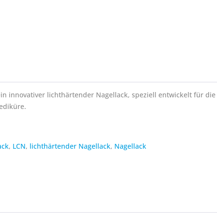
in innovativer lichthärtender Nagellack, speziell entwickelt für die
ediküre.
ack
,
LCN
,
lichthärtender Nagellack
,
Nagellack