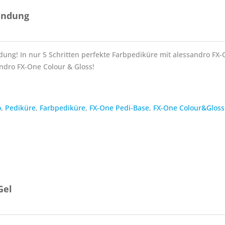
endung
ung! In nur 5 Schritten perfekte Farbpediküre mit alessandro FX-
ndro FX-One Colour & Gloss!
o
,
Pediküre
,
Farbpediküre
,
FX-One Pedi-Base
,
FX-One Colour&Gloss
Gel