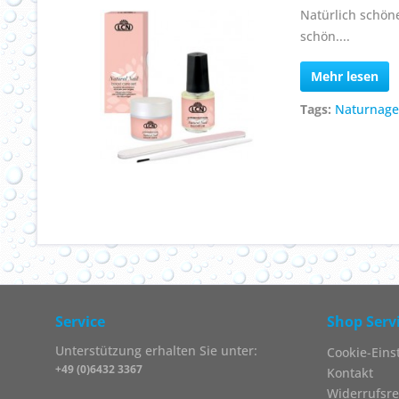
Natürlich schöne
schön....
Mehr lesen
Tags:
Naturnage
Service
Shop Serv
Unterstützung erhalten Sie unter:
Cookie-Eins
+49 (0)6432 3367
Kontakt
Widerrufsre