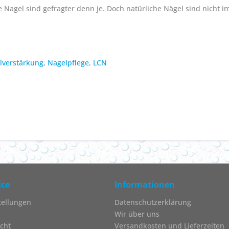
 Nagel sind gefragter denn je. Doch natürliche Nägel sind nicht 
lverstärkung
,
Nagelpflege
,
LCN
ice
Informationen
tellungen
Datenschutzerklärung
Wir über uns
cht
Versandkosten und Lieferzeiten