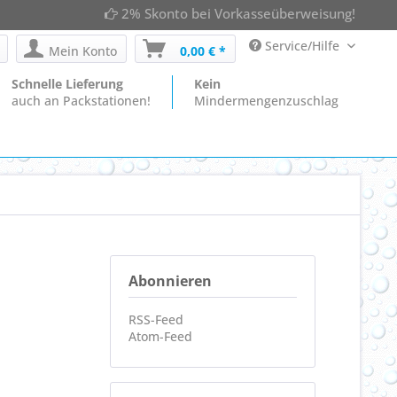
2% Skonto bei Vorkasseüberweisung!
Service/Hilfe
Mein Konto
0,00 € *
Schnelle Lieferung
Kein
auch an Packstationen!
Mindermengenzuschlag
Abonnieren
RSS-Feed
Atom-Feed