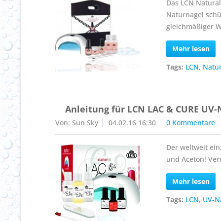
Das LCN Natural
Naturnagel schüt
gleichmäßiger 
Mehr lesen
Tags:
LCN
,
Natu
Anleitung für LCN LAC & CURE UV-
Von: Sun Sky
04.02.16 16:30
0 Kommentare
Der weltweit ein
und Aceton! Ver
Mehr lesen
Tags:
LCN
,
UV-N