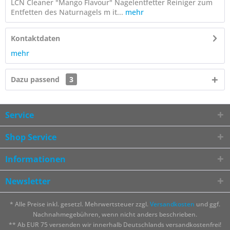
LCN Cleaner "Mango Flavour" Nagelentfetter Reiniger zum
Entfetten des Naturnagels m it...
mehr
Kontaktdaten
mehr
Dazu passend
3
Service
Shop Service
Informationen
Newsletter
* Alle Preise inkl. gesetzl. Mehrwertsteuer zzgl.
Versandkosten
und ggf.
Nachnahmegebühren, wenn nicht anders beschrieben.
** Ab EUR 75 versenden wir innerhalb Deutschlands versandkostenfrei!