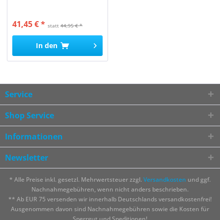
41,45 € *
statt
44,95 € *
In den
Service
Shop Service
Informationen
Newsletter
* Alle Preise inkl. gesetzl. Mehrwertsteuer zzgl.
Versandkosten
und ggf.
Nachnahmegebühren, wenn nicht anders beschrieben.
** Ab EUR 75 versenden wir innerhalb Deutschlands versandkostenfrei!
Ausgenommen davon sind Nachnahmegebühren sowie die Kosten für
Sperrgut und Speditionen!