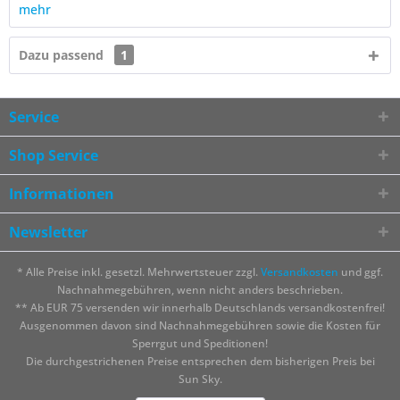
mehr
Dazu passend
1
Service
Shop Service
Informationen
Newsletter
* Alle Preise inkl. gesetzl. Mehrwertsteuer zzgl.
Versandkosten
und ggf.
Nachnahmegebühren, wenn nicht anders beschrieben.
** Ab EUR 75 versenden wir innerhalb Deutschlands versandkostenfrei!
Ausgenommen davon sind Nachnahmegebühren sowie die Kosten für
Sperrgut und Speditionen!
Die durchgestrichenen Preise entsprechen dem bisherigen Preis bei
Sun Sky.