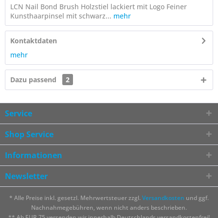
LCN Nail Bond Brush Holzstiel lackiert mit Logo Feiner
Kunsthaarpinsel mit schwarz...
mehr
Kontaktdaten
mehr
Dazu passend
2
Service
Shop Service
Informationen
Newsletter
* Alle Preise inkl. gesetzl. Mehrwertsteuer zzgl.
Versandkosten
und ggf.
Nachnahmegebühren, wenn nicht anders beschrieben.
** Ab EUR 75 versenden wir innerhalb Deutschlands versandkostenfrei!