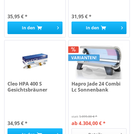
35,95 € *
31,95 € *
In den
In den
VARIANTEN!
Cleo HPA 400 S
Hapro Jade 24 Combi
Gesichtsbräuner
Lc Sonnenbank
statt
5.099,00 € *
34,95 € *
ab 4.304,00 € *