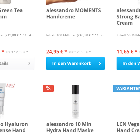
Green Tea
alessandro MOMENTS
alessand
eam
Handcreme
Strong B
Cream
iter
(219,00 € * / 1 Liter)
Inhalt
100 Milliliter
(249,50 € * / 1 Liter)
Inhalt
50 Millil
 *
24,95 € *
11,65 € *
statt
12,99 € *
statt
29,95 € *
tails
In den
Warenkorb
In den
VARIANTE
ro Hyaluron
alessandro 10 Min
LCN Vega
tense Hand
Hydra Hand Maske
Hand Cr