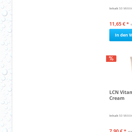
Inhalt
50 Millil
11,65 € *
In den
W
LCN Vita
Cream
Inhalt
50 Millil
7,90 € *
st