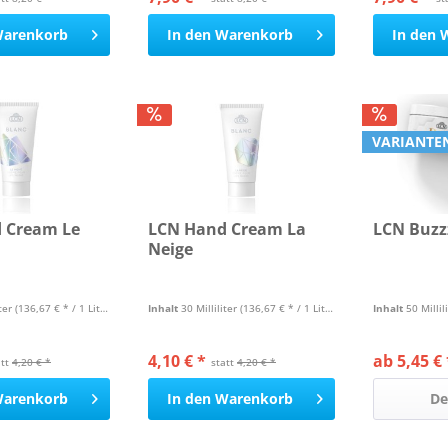
arenkorb
In den
Warenkorb
In den
VARIANTE
 Cream Le
LCN Hand Cream La
LCN Buzz
Neige
iter
(136,67 € * / 1 Liter)
Inhalt
30 Milliliter
(136,67 € * / 1 Liter)
Inhalt
50 Millil
4,10 € *
ab 5,45 € 
att
4,20 € *
statt
4,20 € *
arenkorb
In den
Warenkorb
De