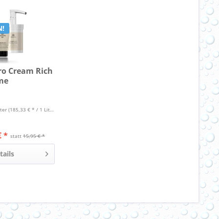
N!
ro Cream Rich
me
iter
(185,33 € * / 1 Liter)
€ *
statt
15,95 € *
tails