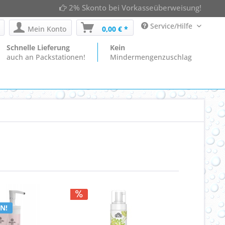
2% Skonto bei Vorkasseüberweisung!
Service/Hilfe
Mein Konto
0,00 € *
Schnelle Lieferung
Kein
auch an Packstationen!
Mindermengenzuschlag
N!
VARIANTEN