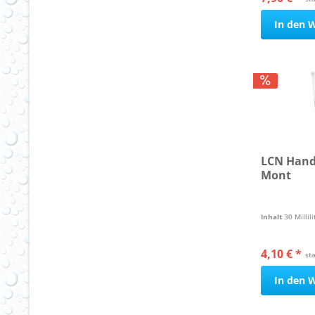
In den
W
LCN Hand
Mont
Inhalt
30 Millil
4,10 € *
st
In den
W