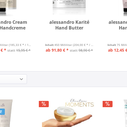
andro Cream
alessandro Karité
alessan
 Handcreme
Hand Butter
Han
liliter
(185,33 € * / 1 Liter)
Inhalt
450 Milliliter
(204,00 € * / 1 Liter)
Inhalt
75 Mill
 € *
ab 91,80 € *
ab 12,45 €
statt
15,95 € *
statt
98,90 € *
!