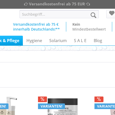
Versandkostenfrei ab 75 EUR
Versandkostenfrei ab 75 €
Kein
innerhalb Deutschlands!**
Mindestbestellwert
 & Pflege
Hygiene
Solarium
S A L E
Blog
EN!
VARIANTEN!
VARIANTE