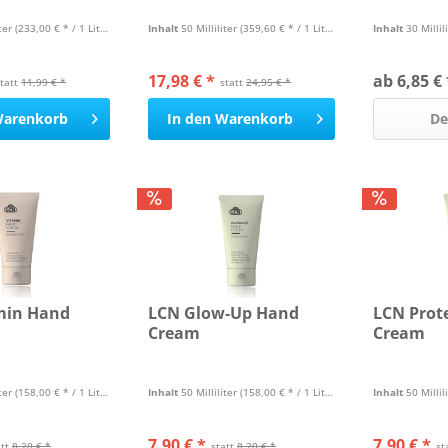
iter
(233,00 € * / 1 Liter)
Inhalt
50 Milliliter
(359,60 € * / 1 Liter)
Inhalt
30 Millil
17,98 € *
ab 6,85 € 
statt
11,99 € *
statt
24,95 € *
arenkorb
In den
Warenkorb
De
min Hand
LCN Glow-Up Hand
LCN Prot
Cream
Cream
iter
(158,00 € * / 1 Liter)
Inhalt
50 Milliliter
(158,00 € * / 1 Liter)
Inhalt
50 Millil
7,90 € *
7,90 € *
att
8,20 € *
statt
8,20 € *
st