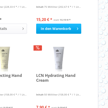
iter
(228,33 € * / 1 Liter)
Inhalt
75 Milliliter
(202,67 € * / 1 Liter)
*
15,20 € *
statt
16,10 € *
tails
In den
Warenkorb
ecting Hand
LCN Hydrating Hand
Cream
iter
(158,00 € * / 1 Liter)
Inhalt
50 Milliliter
(158,00 € * / 1 Liter)
7,90 € *
att
8,20 € *
statt
8,20 € *