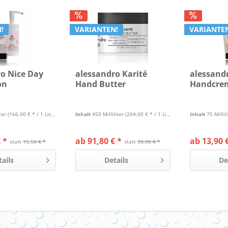
!
VARIANTEN!
VARIANTE
o Nice Day
alessandro Karité
alessand
on
Hand Butter
Handcre
iter
(166,00 € * / 1 Liter)
Inhalt
450 Milliliter
(204,00 € * / 1 Liter)
Inhalt
75 Millil
 *
ab 91,80 € *
ab 13,90 
statt
15,50 € *
statt
98,90 € *
tails
Details
De