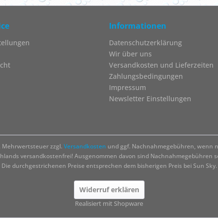
ice
Informationen
tellungen
Datenschutzerklärung
Wir über uns
cht
Versandkosten und Lieferzeiten
Zahlungsbedingungen
Impressum
Newsletter Einstellungen
zl. Mehrwertsteuer zzgl.
Versandkosten
und ggf. Nachnahmegebühren, wenn ni
chlands versandkostenfrei! Ausgenommen davon sind Nachnahmegebühren sow
Die durchgestrichenen Preise entsprechen dem bisherigen Preis bei Sun Sky.
Widerruf erklären
Realisiert mit Shopware