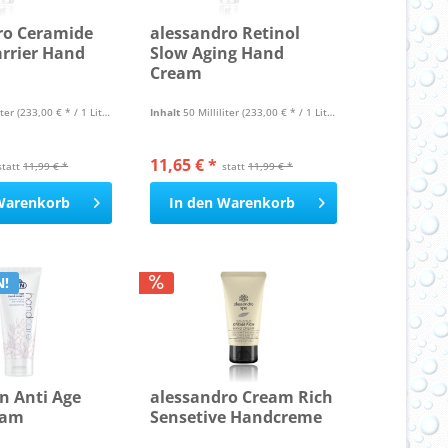
ro Ceramide
alessandro Retinol
arrier Hand
Slow Aging Hand
Cream
iter
(233,00 € * / 1 Liter)
Inhalt
50 Milliliter
(233,00 € * / 1 Liter)
11,65 € *
statt
11,99 € *
statt
11,99 € *
Warenkorb
In den
Warenkorb
N!
n Anti Age
alessandro Cream Rich
eam
Sensetive Handcreme