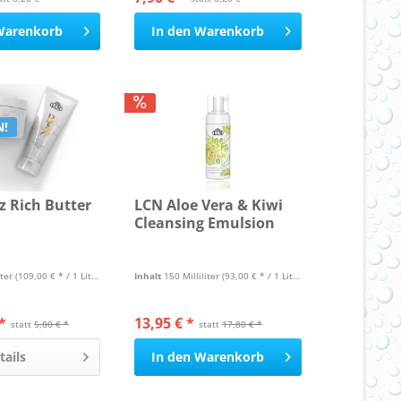
Warenkorb
In den
Warenkorb
N!
z Rich Butter
LCN Aloe Vera & Kiwi
Cleansing Emulsion
iter
(109,00 € * / 1 Liter)
Inhalt
150 Milliliter
(93,00 € * / 1 Liter)
*
13,95 € *
statt
5,80 € *
statt
17,80 € *
tails
In den
Warenkorb