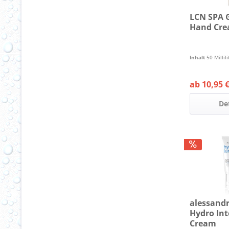
LCN SPA 
Hand Cr
Inhalt
50 Millil
ab 10,95 €
De
alessand
Hydro In
Cream