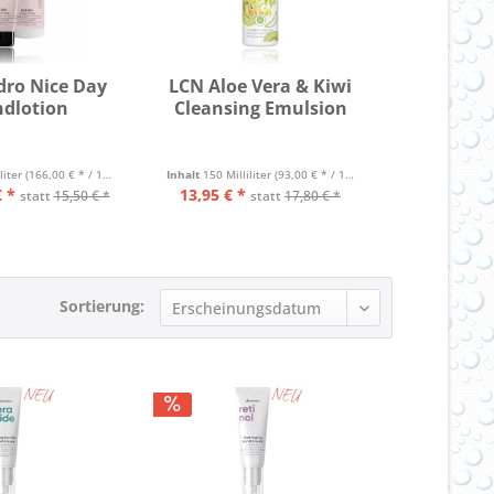
dro Nice Day
LCN Aloe Vera & Kiwi
LCN Bu
dlotion
Cleansing Emulsion
Bu
iliter
(166,00 € * / 1 Liter)
Inhalt
150 Milliliter
(93,00 € * / 1 Liter)
Inhalt
50 Millil
 *
13,95 € *
ab 5,45 € 
statt
15,50 € *
statt
17,80 € *
Sortierung: