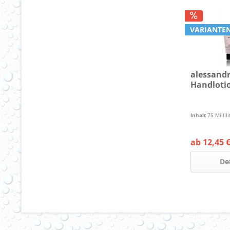
VARIANTEN
alessandr
Handloti
Inhalt
75 Millil
ab 12,45 €
De