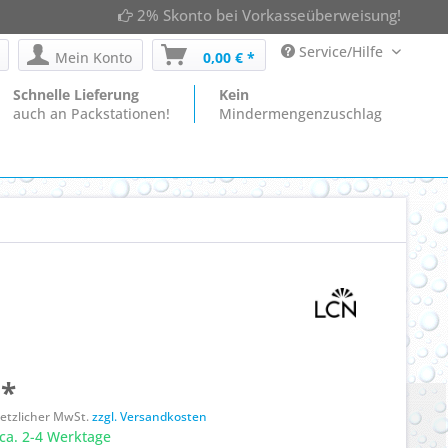
2% Skonto bei Vorkasseüberweisung!
Service/Hilfe
Mein Konto
0,00 € *
Schnelle Lieferung
Kein
auch an Packstationen!
Mindermengenzuschlag
 *
esetzlicher MwSt.
zzgl. Versandkosten
ca. 2-4 Werktage