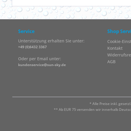
Service
Shop Serv
Unterstützung erhalten Sie unter:
Cookie-Eins
+49 (0)6432 3367
Kontakt
Widerrufsre
Oder per Email unter:
AGB
kundenservice@sun-sky.de
* Alle Preise inkl. geset
** Ab EUR 75 versenden wir innerhalb Deuts