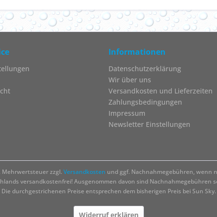
ice
Informationen
tellungen
Datenschutzerklärung
Wir über uns
cht
Versandkosten und Lieferzeiten
Zahlungsbedingungen
Impressum
Newsletter Einstellungen
zl. Mehrwertsteuer zzgl.
Versandkosten
und ggf. Nachnahmegebühren, wenn ni
chlands versandkostenfrei! Ausgenommen davon sind Nachnahmegebühren sow
Die durchgestrichenen Preise entsprechen dem bisherigen Preis bei Sun Sky.
Widerruf erklären