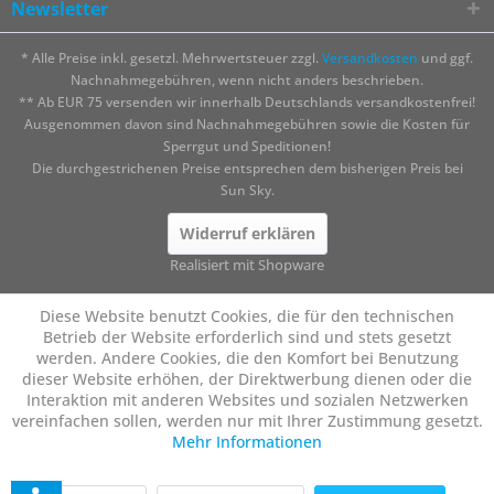
Newsletter
* Alle Preise inkl. gesetzl. Mehrwertsteuer zzgl.
Versandkosten
und ggf.
Nachnahmegebühren, wenn nicht anders beschrieben.
** Ab EUR 75 versenden wir innerhalb Deutschlands versandkostenfrei!
Ausgenommen davon sind Nachnahmegebühren sowie die Kosten für
Sperrgut und Speditionen!
Die durchgestrichenen Preise entsprechen dem bisherigen Preis bei
Sun Sky.
Widerruf erklären
Realisiert mit Shopware
Diese Website benutzt Cookies, die für den technischen
Betrieb der Website erforderlich sind und stets gesetzt
werden. Andere Cookies, die den Komfort bei Benutzung
dieser Website erhöhen, der Direktwerbung dienen oder die
Interaktion mit anderen Websites und sozialen Netzwerken
vereinfachen sollen, werden nur mit Ihrer Zustimmung gesetzt.
Mehr Informationen