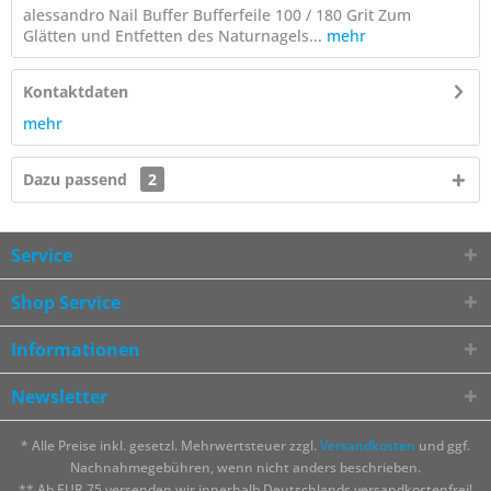
alessandro Nail Buffer Bufferfeile 100 / 180 Grit Zum
Glätten und Entfetten des Naturnagels...
mehr
Kontaktdaten
mehr
Dazu passend
2
Service
Shop Service
Informationen
Newsletter
* Alle Preise inkl. gesetzl. Mehrwertsteuer zzgl.
Versandkosten
und ggf.
Nachnahmegebühren, wenn nicht anders beschrieben.
** Ab EUR 75 versenden wir innerhalb Deutschlands versandkostenfrei!