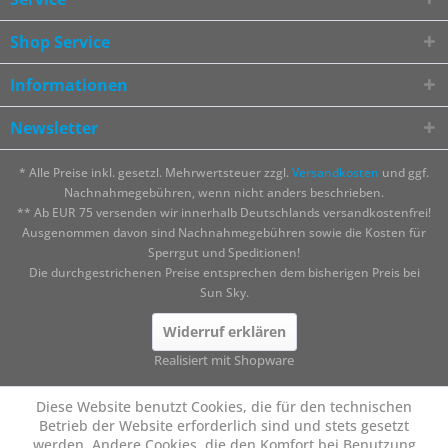
Shop Service
Informationen
Newsletter
* Alle Preise inkl. gesetzl. Mehrwertsteuer zzgl.
Versandkosten
und ggf.
Nachnahmegebühren, wenn nicht anders beschrieben.
** Ab EUR 75 versenden wir innerhalb Deutschlands versandkostenfrei!
Ausgenommen davon sind Nachnahmegebühren sowie die Kosten für
Sperrgut und Speditionen!
Die durchgestrichenen Preise entsprechen dem bisherigen Preis bei
Sun Sky.
Widerruf erklären
Realisiert mit Shopware
Diese Website benutzt Cookies, die für den technischen
Betrieb der Website erforderlich sind und stets gesetzt
werden. Andere Cookies, die den Komfort bei Benutzung