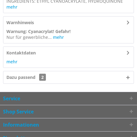
INGREDIENTS: ETHYL CYANOACRYLATE, HYDROQUINONE
mehr
Warnhinweis
Warnung: Cyanacrylat! Gefahr!
Nur für gewerbliche...
mehr
Kontaktdaten
mehr
Dazu passend
2
Service
Shop Service
Informationen