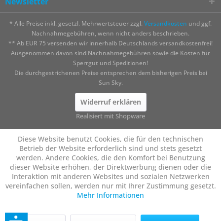
Newsletter
* Alle Preise inkl. gesetzl. Mehrwertsteuer zzgl.
Versandkosten
und ggf.
Nachnahmegebühren, wenn nicht anders beschrieben.
** Ab EUR 75 versenden wir innerhalb Deutschlands versandkostenfrei!
Ausgenommen davon sind Nachnahmegebühren sowie die Kosten für
Sperrgut und Speditionen!
Die durchgestrichenen Preise entsprechen dem bisherigen Preis bei
Sun Sky.
Widerruf erklären
Realisiert mit Shopware
Diese Website benutzt Cookies, die für den technischen
Betrieb der Website erforderlich sind und stets gesetzt
werden. Andere Cookies, die den Komfort bei Benutzung
dieser Website erhöhen, der Direktwerbung dienen oder die
Interaktion mit anderen Websites und sozialen Netzwerken
vereinfachen sollen, werden nur mit Ihrer Zustimmung gesetzt.
Mehr Informationen