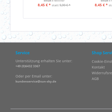
Inhalt
8 Milliliter
Inhalt
8 
8,45 € *
8,45 € *
statt
9,99 € *
st
Service
Shop Serv
Unterstützung erhalten Sie unter:
Cookie-Eins
+49 (0)6432 3367
Kontakt
Widerrufsre
Oder per Email unter:
AGB
kundenservice@sun-sky.de