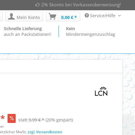
2% Skonto bei Vorkasseüberweisung!
Service/Hilfe
Mein Konto
0,00 € *
Schnelle Lieferung
Kein
auch an Packstationen!
Mindermengenzuschlag
 *
statt
9,99 € *
(20% gespart)
ter
esetzlicher MwSt.
zzgl. Versandkosten