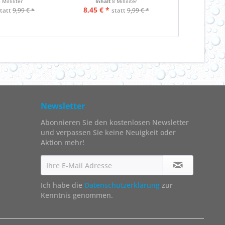
 Milliliter
Inhalt
8 Milliliter
8,45 € *
statt
9,99 € *
statt
9,99 € *
Newsletter
Abonnieren Sie den kostenlosen Newsletter
und verpassen Sie keine Neuigkeit oder
Aktion mehr!
Ich habe die
Datenschutzerklärung
zur
Kenntnis genommen.