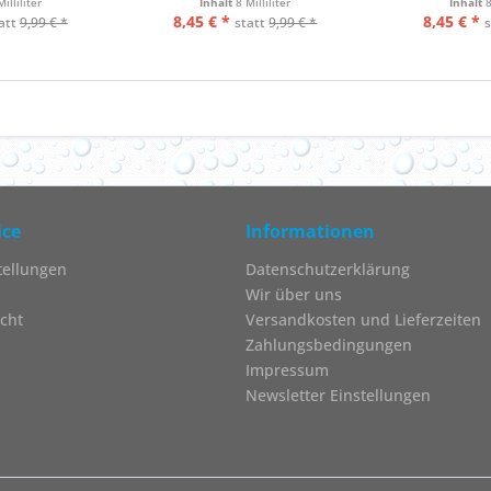
Milliliter
Inhalt
8 Milliliter
Inhalt
8
8,45 € *
8,45 € *
att
9,99 € *
statt
9,99 € *
ice
Informationen
tellungen
Datenschutzerklärung
Wir über uns
cht
Versandkosten und Lieferzeiten
Zahlungsbedingungen
Impressum
Newsletter Einstellungen