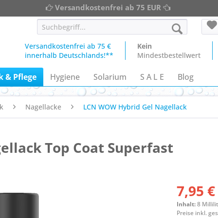
Versandkostenfrei ab 75 EUR
Versandkostenfrei ab 75 €
Kein
innerhalb Deutschlands!**
Mindestbestellwert
 & Pflege
Hygiene
Solarium
S A L E
Blog
k
Nagellacke
LCN WOW Hybrid Gel Nagellack
llack Top Coat Superfast
7,95 €
Inhalt:
8 Millili
Preise inkl. g