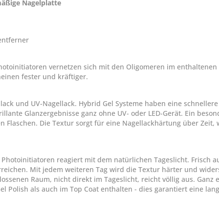
mäßige Nagelplatte
ntferner
otoinitiatoren vernetzen sich mit den Oligomeren im enthaltenen
einen fester und kräftiger.
llack und UV-Nagellack. Hybrid Gel Systeme haben eine schneller
rillante Glanzergebnisse ganz ohne UV- oder LED-Gerät. Ein besond
en Flaschen. Die Textur sorgt für eine Nagellackhärtung über Zeit,
Photoinitiatoren reagiert mit dem natürlichen Tageslicht. Frisch 
rreichen. Mit jedem weiteren Tag wird die Textur härter und wide
ssenen Raum, nicht direkt im Tageslicht, reicht völlig aus. Ganz e
 Polish als auch im Top Coat enthalten - dies garantiert eine lang