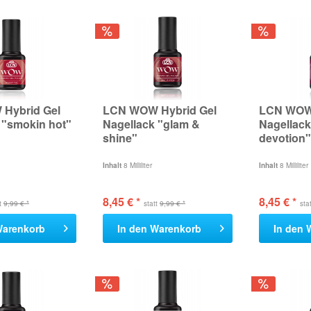
Hybrid Gel
LCN WOW Hybrid Gel
LCN WOW 
 "smokin hot"
Nagellack "glam &
Nagellack
shine"
devotion"
Inhalt
8 Milliliter
Inhalt
8 Milliliter
8,45 € *
8,45 € *
tt
9,99 € *
statt
9,99 € *
sta
arenkorb
In den
Warenkorb
In den