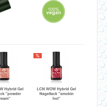
 Hybrid Gel
LCN WOW Hybrid Gel
LCN WOW 
ack "powder
Nagellack "smokin
Nagellack
ream"
hot"
cru