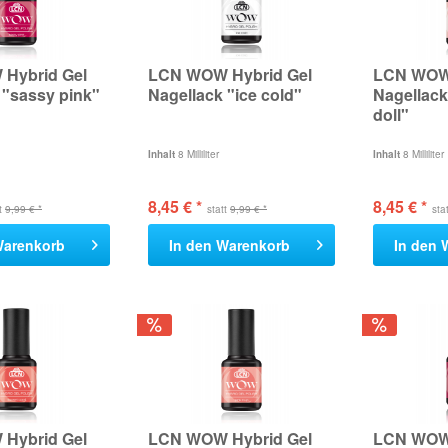
Hybrid Gel
LCN WOW Hybrid Gel
LCN WOW 
 "sassy pink"
Nagellack "ice cold"
Nagellack
doll"
Inhalt
8 Milliliter
Inhalt
8 Milliliter
8,45 € *
8,45 € *
tt
9,99 € *
statt
9,99 € *
sta
arenkorb
In den
Warenkorb
In den
Hybrid Gel
LCN WOW Hybrid Gel
LCN WOW 