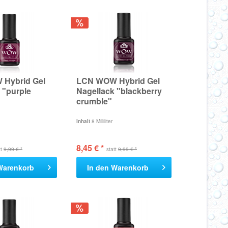
Hybrid Gel
LCN WOW Hybrid Gel
 "purple
Nagellack "blackberry
crumble"
Inhalt
8 Milliliter
8,45 € *
tt
9,99 € *
statt
9,99 € *
Warenkorb
In den
Warenkorb