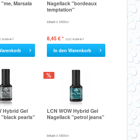
 "me, Marsala
Nagellack "bordeaux
temptation"
Inhalt
8 Milliliter
8,45 € *
tt
9,99 € *
statt
9,99 € *
Warenkorb
In den
Warenkorb
Hybrid Gel
LCN WOW Hybrid Gel
 "black pearls"
Nagellack "petrol jeans"
Inhalt
8 Milliliter