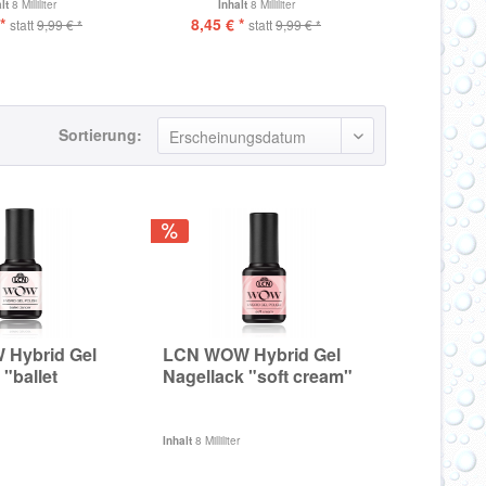
alt
8 Milliliter
Inhalt
8 Milliliter
Inhal
*
8,45 € *
8,45 € *
statt
9,99 € *
statt
9,99 € *
Sortierung:
Hybrid Gel
LCN WOW Hybrid Gel
 "ballet
Nagellack "soft cream"
Inhalt
8 Milliliter