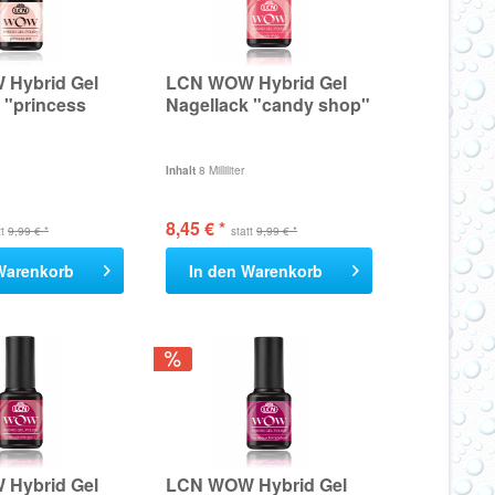
Hybrid Gel
LCN WOW Hybrid Gel
 "princess
Nagellack "candy shop"
Inhalt
8 Milliliter
8,45 € *
tt
9,99 € *
statt
9,99 € *
Warenkorb
In den
Warenkorb
Hybrid Gel
LCN WOW Hybrid Gel