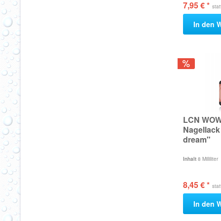
7,95 € *
sta
In den
W
LCN WOW 
Nagellack
dream"
Inhalt
8 Milliliter
8,45 € *
sta
In den
W