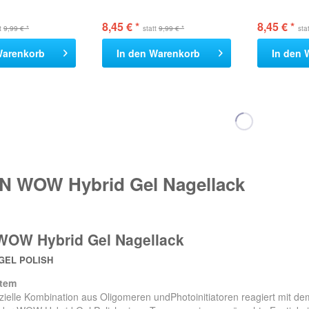
8,45 € *
8,45 € *
tt
9,99 € *
statt
9,99 € *
sta
arenkorb
In den
Warenkorb
In den
N WOW Hybrid Gel Nagellack
WOW Hybrid Gel Nagellack
GEL POLISH
tem
zielle Kombination aus Oligomeren undPhotoinitiatoren reagiert mit dem