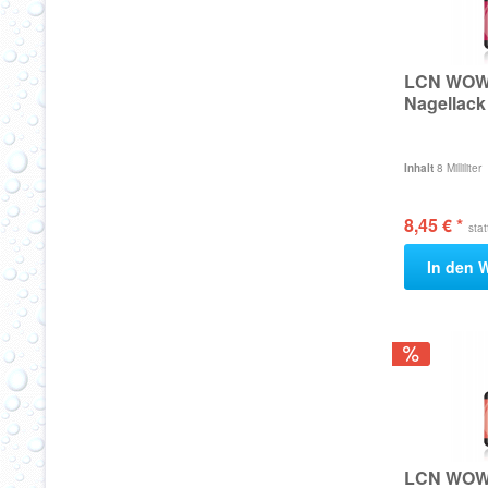
LCN WOW 
Nagellack
Inhalt
8 Milliliter
8,45 € *
sta
In den
W
LCN WOW 