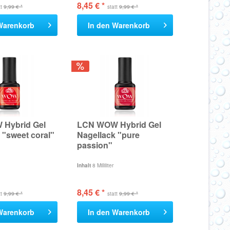
8,45 € *
tt
9,99 € *
statt
9,99 € *
Warenkorb
In den
Warenkorb
Hybrid Gel
LCN WOW Hybrid Gel
 "sweet coral"
Nagellack "pure
passion"
Inhalt
8 Milliliter
8,45 € *
tt
9,99 € *
statt
9,99 € *
Warenkorb
In den
Warenkorb