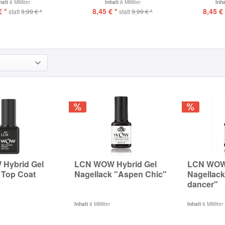
halt
8 Milliliter
Inhalt
8 Milliliter
Inh
€ *
8,45 € *
8,45 € 
statt
9,99 € *
statt
9,99 € *
Hybrid Gel
LCN WOW Hybrid Gel
LCN WOW 
 Top Coat
Nagellack "Aspen Chic"
Nagellack
dancer"
Inhalt
8 Milliliter
Inhalt
8 Milliliter