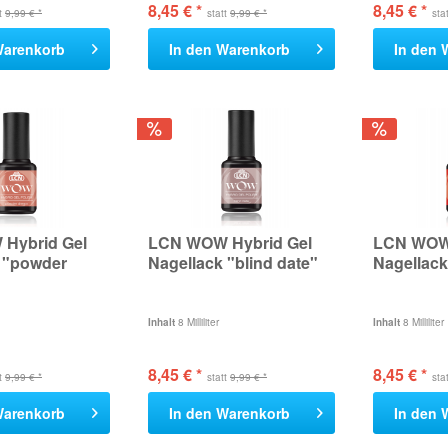
8,45 € *
8,45 € *
tt
9,99 € *
statt
9,99 € *
sta
arenkorb
In den
Warenkorb
In den
Hybrid Gel
LCN WOW Hybrid Gel
LCN WOW 
 "powder
Nagellack "blind date"
Nagellack
Inhalt
8 Milliliter
Inhalt
8 Milliliter
8,45 € *
8,45 € *
tt
9,99 € *
statt
9,99 € *
sta
arenkorb
In den
Warenkorb
In den