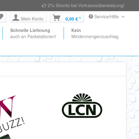
2% Skonto bei Vorkasseüberweisung!
Service/Hilfe
Mein Konto
0,00 € *
Schnelle Lieferung
Kein
auch an Packstationen!
Mindermengenzuschlag