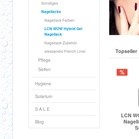
Sonstiges
Nagellacke
Nagellack Farben
LCN WOW Hybrid Gel
Nagellack
Nagellack-Zubehör
Topseller
alessandro French Liner
Pflege
Seifen
Hygiene
Solarium
S A L E
LCN WO
Nagell
Blog
S