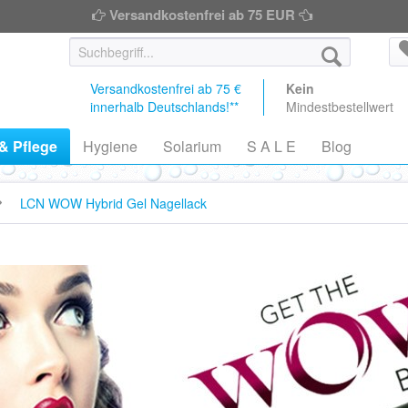
Versandkostenfrei ab 75 EUR
Versandkostenfrei ab 75 €
Kein
innerhalb Deutschlands!**
Mindestbestellwert
& Pflege
Hygiene
Solarium
S A L E
Blog
LCN WOW Hybrid Gel Nagellack