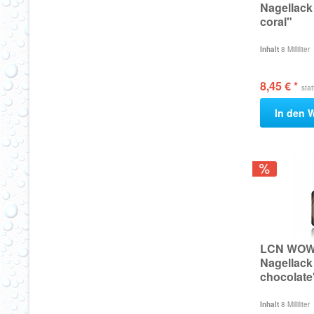
Nagellack
coral"
Inhalt
8 Milliliter
8,45 € *
sta
In den
W
LCN WOW 
Nagellack
chocolate
Inhalt
8 Milliliter