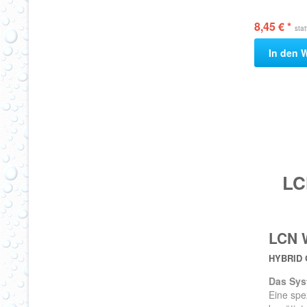
8,45 € *
sta
In den
W
LC
LCN 
HYBRID 
Das Sys
Eine spe