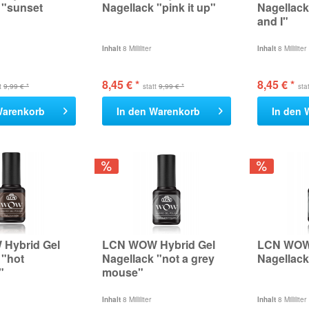
 "sunset
Nagellack "pink it up"
Nagellack
and I"
Inhalt
8 Milliliter
Inhalt
8 Milliliter
8,45 € *
8,45 € *
tt
9,99 € *
statt
9,99 € *
sta
arenkorb
In den
Warenkorb
In den
Hybrid Gel
LCN WOW Hybrid Gel
LCN WOW 
 "hot
Nagellack "not a grey
Nagellack
"
mouse"
Inhalt
8 Milliliter
Inhalt
8 Milliliter