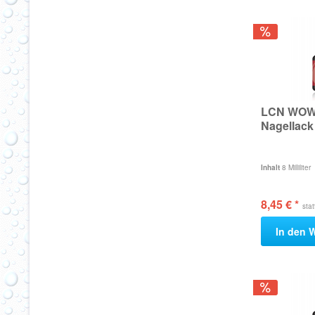
LCN WOW 
Nagellack
Inhalt
8 Milliliter
8,45 € *
sta
In den
W