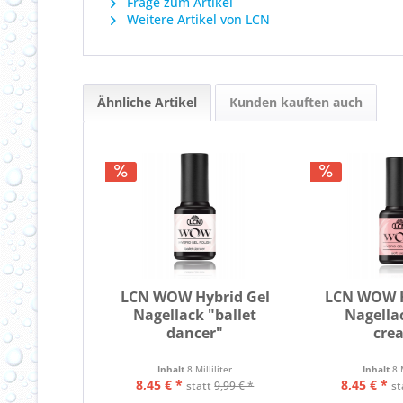
Frage zum Artikel
Weitere Artikel von LCN
Ähnliche Artikel
Kunden kauften auch
LCN WOW Hybrid Gel
LCN WOW H
Nagellack "ballet
Nagella
dancer"
cre
Inhalt
8 Milliliter
Inhalt
8 
8,45 € *
8,45 € *
statt
9,99 € *
st