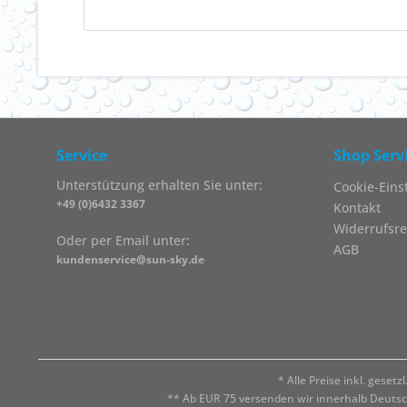
Service
Shop Serv
Unterstützung erhalten Sie unter:
Cookie-Eins
+49 (0)6432 3367
Kontakt
Widerrufsre
Oder per Email unter:
AGB
kundenservice@sun-sky.de
* Alle Preise inkl. geset
** Ab EUR 75 versenden wir innerhalb Deuts