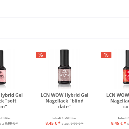
ybrid Gel
LCN WOW Hybrid Gel
LCN WOW 
ck "soft
Nagellack "blind
Nagella
am"
date"
co
Milliliter
Inhalt
8 Milliliter
Inhalt
8
8,45 € *
8,45 € *
att
9,99 € *
statt
9,99 € *