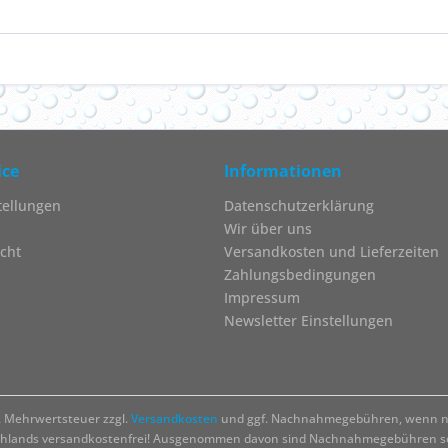
ice
Informationen
tellungen
Datenschutzerklärung
Wir über uns
cht
Versandkosten und Lieferzeiten
Zahlungsbedingungen
Impressum
Newsletter Einstellungen
zl. Mehrwertsteuer zzgl.
Versandkosten
und ggf. Nachnahmegebühren, wenn ni
chlands versandkostenfrei! Ausgenommen davon sind Nachnahmegebühren sow