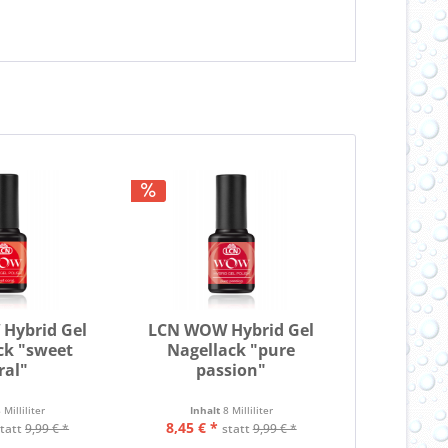
Hybrid Gel
LCN WOW Hybrid Gel
ck "sweet
Nagellack "pure
ral"
passion"
 Milliliter
Inhalt
8 Milliliter
8,45 € *
statt
9,99 € *
statt
9,99 € *