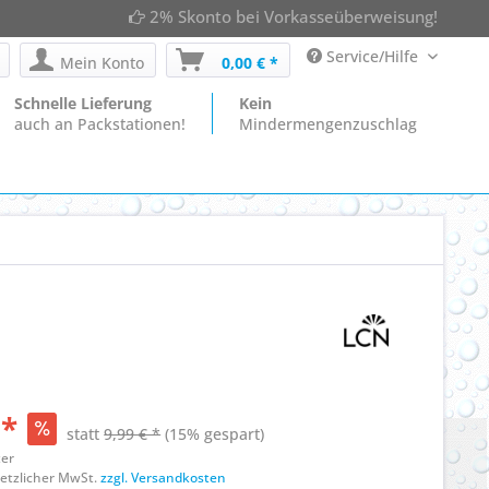
2% Skonto bei Vorkasseüberweisung!
Service/Hilfe
Mein Konto
0,00 € *
Schnelle Lieferung
Kein
auch an Packstationen!
Mindermengenzuschlag
 *
statt
9,99 € *
(15% gespart)
ter
esetzlicher MwSt.
zzgl. Versandkosten