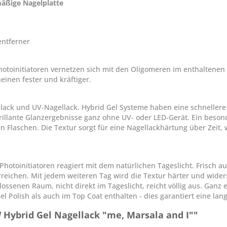
mäßige Nagelplatte
ntferner
otoinitiatoren vernetzen sich mit den Oligomeren im enthaltenen
einen fester und kräftiger.
llack und UV-Nagellack. Hybrid Gel Systeme haben eine schneller
rillante Glanzergebnisse ganz ohne UV- oder LED-Gerät. Ein besond
en Flaschen. Die Textur sorgt für eine Nagellackhärtung über Zeit,
hotoinitiatoren reagiert mit dem natürlichen Tageslicht. Frisch a
rreichen. Mit jedem weiteren Tag wird die Textur härter und wide
ssenen Raum, nicht direkt im Tageslicht, reicht völlig aus. Ganz e
 Polish als auch im Top Coat enthalten - dies garantiert eine lang
Hybrid Gel Nagellack "me, Marsala and I""