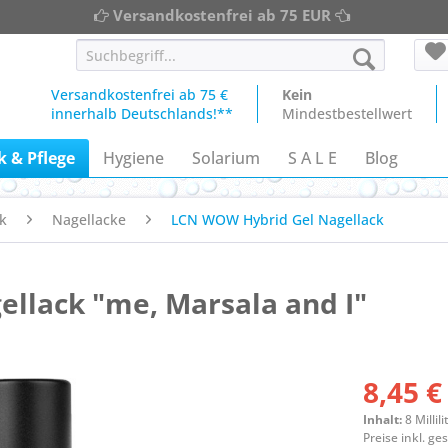
Versandkostenfrei ab 75 EUR
Versandkostenfrei ab 75 €
Kein
innerhalb Deutschlands!**
Mindestbestellwert
 & Pflege
Hygiene
Solarium
S A L E
Blog
k
Nagellacke
LCN WOW Hybrid Gel Nagellack
llack "me, Marsala and I"
8,45 €
Inhalt:
8 Millili
Preise inkl. g