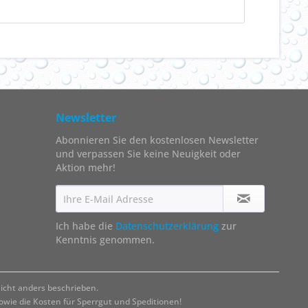
Newsletter
Abonnieren Sie den kostenlosen Newsletter
und verpassen Sie keine Neuigkeit oder
Aktion mehr!
Ich habe die
Datenschutzerklärung
zur
Kenntnis genommen.
cht anders beschrieben.
ie die Kosten für Sperrgut und Speditionen!