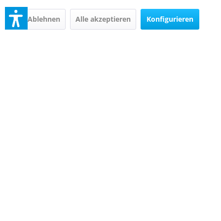
N° 145, Dark Violet
N° 150, Vibrant
Fuchsia
Ablehnen
Alle akzeptieren
Konfigurieren
Inhalt
5 Milliliter
Inhalt
5 Milliliter
ab 5,25 € *
ab 5,25 € *
statt
5,50 € *
statt
5,50 € *
Details
Details
alessandro Nagellack
alessandro Nagellack
N° 153, Elegant Rubin
N° 154, Midnight Red
Inhalt
5 Milliliter
Inhalt
5 Milliliter