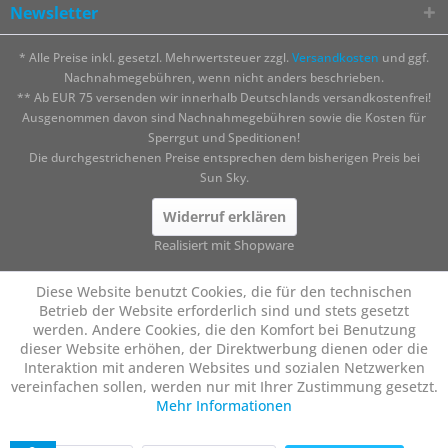
Newsletter
* Alle Preise inkl. gesetzl. Mehrwertsteuer zzgl.
Versandkosten
und ggf.
Nachnahmegebühren, wenn nicht anders beschrieben.
** Ab EUR 75 versenden wir innerhalb Deutschlands versandkostenfrei!
Ausgenommen davon sind Nachnahmegebühren sowie die Kosten für
Sperrgut und Speditionen!
Die durchgestrichenen Preise entsprechen dem bisherigen Preis bei
Sun Sky.
Widerruf erklären
Realisiert mit Shopware
Diese Website benutzt Cookies, die für den technischen
Betrieb der Website erforderlich sind und stets gesetzt
werden. Andere Cookies, die den Komfort bei Benutzung
dieser Website erhöhen, der Direktwerbung dienen oder die
Interaktion mit anderen Websites und sozialen Netzwerken
vereinfachen sollen, werden nur mit Ihrer Zustimmung gesetzt.
Mehr Informationen