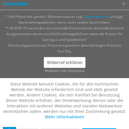
Newsletter
* Alle Preise inkl. gesetzl. Mehrwertsteuer zzgl.
Versandkosten
und ggf.
Nachnahmegebühren, wenn nicht anders beschrieben.
** Ab EUR 75 versenden wir innerhalb Deutschlands versandkostenfrei!
Ausgenommen davon sind Nachnahmegebühren sowie die Kosten für
Sperrgut und Speditionen!
Die durchgestrichenen Preise entsprechen dem bisherigen Preis bei
Sun Sky.
Widerruf erklären
Realisiert mit Shopware
Diese Website benutzt Cookies, die für den technischen
Betrieb der Website erforderlich sind und stets gesetzt
werden. Andere Cookies, die den Komfort bei Benutzung
dieser Website erhöhen, der Direktwerbung dienen oder die
Interaktion mit anderen Websites und sozialen Netzwerken
vereinfachen sollen, werden nur mit Ihrer Zustimmung gesetzt.
Mehr Informationen