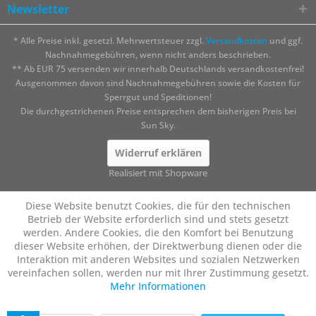
Newsletter
* Alle Preise inkl. gesetzl. Mehrwertsteuer zzgl.
Versandkosten
und ggf.
Nachnahmegebühren, wenn nicht anders beschrieben.
** Ab EUR 75 versenden wir innerhalb Deutschlands versandkostenfrei!
Ausgenommen davon sind Nachnahmegebühren sowie die Kosten für
Sperrgut und Speditionen!
Die durchgestrichenen Preise entsprechen dem bisherigen Preis bei
Sun Sky.
Widerruf erklären
Realisiert mit Shopware
Diese Website benutzt Cookies, die für den technischen
Betrieb der Website erforderlich sind und stets gesetzt
werden. Andere Cookies, die den Komfort bei Benutzung
dieser Website erhöhen, der Direktwerbung dienen oder die
Interaktion mit anderen Websites und sozialen Netzwerken
vereinfachen sollen, werden nur mit Ihrer Zustimmung gesetzt.
Mehr Informationen