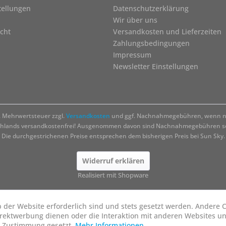
tellungen
Datenschutzerklärung
Wir über uns
cht
Versandkosten und Lieferzeiten
Zahlungsbedingungen
Impressum
Newsletter Einstellungen
zl. Mehrwertsteuer zzgl.
Versandkosten
und ggf. Nachnahmegebühren, wenn ni
chlands versandkostenfrei! Ausgenommen davon sind Nachnahmegebühren sow
Die durchgestrichenen Preise entsprechen dem bisherigen Preis bei Sun Sky.
Widerruf erklären
Realisiert mit Shopware
b der Website erforderlich sind und stets gesetzt werden. Andere C
irektwerbung dienen oder die Interaktion mit anderen Websites u
r Zustimmung gesetzt.
Mehr Informationen