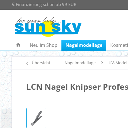
Finanzierung schon ab 99 EUR
Neu im Shop
Nagelmodellage
Kosmeti
Übersicht
Nagelmodellage
UV-Model
LCN Nagel Knipser Profes