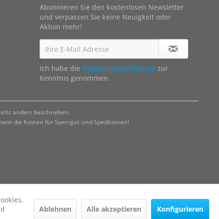
Abonnieren Sie den kostenlosen Newsletter
und verpassen Sie keine Neuigkeit oder
Aktion mehr!
Ich habe die
Datenschutzerklärung
zur
Kenntnis genommen.
cht anders beschrieben.
ie die Kosten für Sperrgut und Speditionen!
ookies,
Ablehnen
Alle akzeptieren
Konfigurieren
nd