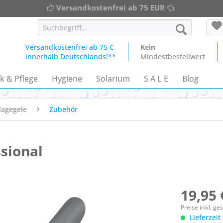
Versandkostenfrei ab 75 EUR
Versandkostenfrei ab 75 €
Kein
innerhalb Deutschlands!**
Mindestbestellwert
k & Pflege
Hygiene
Solarium
S A L E
Blog
lagegele
Zubehör
sional
19,95 
Preise inkl. g
Lieferzeit