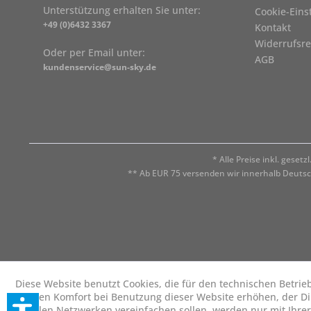
Unterstützung erhalten Sie unter:
Cookie-Eins
+49 (0)6432 3367
Kontakt
Widerrufsre
Oder per Email unter:
AGB
kundenservice@sun-sky.de
* Alle Preise inkl. geset
** Ab EUR 75 versenden wir innerhalb Deuts
Diese Website benutzt Cookies, die für den technischen Betrie
die den Komfort bei Benutzung dieser Website erhöhen, der D
sozialen Netzwerken vereinfachen sollen, werden nur mit Ihre