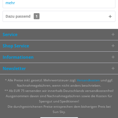
mehr
Dazu passend
1
Service
Shop Service
Informationen
Newsletter
* Alle Preise inkl. gesetzl. Mehrwertsteuer zzgl.
Versandkosten
und ggf.
Nachnahmegebühren, wenn nicht anders beschrieben.
** Ab EUR 75 versenden wir innerhalb Deutschlands versandkostenfrei!
Ausgenommen davon sind Nachnahmegebühren sowie die Kosten für
Sperrgut und Speditionen!
Die durchgestrichenen Preise entsprechen dem bisherigen Preis bei
Sun Sky.