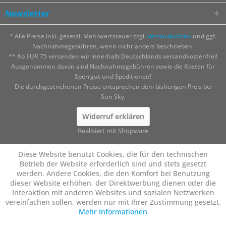
Newsletter
* Alle Preise inkl. gesetzl. Mehrwertsteuer zzgl.
Versandkosten
und ggf.
Nachnahmegebühren, wenn nicht anders beschrieben.
** Ab EUR 75 versenden wir innerhalb Deutschlands versandkostenfrei!
Ausgenommen davon sind Nachnahmegebühren sowie die Kosten für
Sperrgut und Speditionen!
Die durchgestrichenen Preise entsprechen dem bisherigen Preis bei
Sun Sky.
Widerruf erklären
Realisiert mit Shopware
Diese Website benutzt Cookies, die für den technischen
Betrieb der Website erforderlich sind und stets gesetzt
werden. Andere Cookies, die den Komfort bei Benutzung
dieser Website erhöhen, der Direktwerbung dienen oder die
Interaktion mit anderen Websites und sozialen Netzwerken
vereinfachen sollen, werden nur mit Ihrer Zustimmung gesetzt.
Mehr Informationen