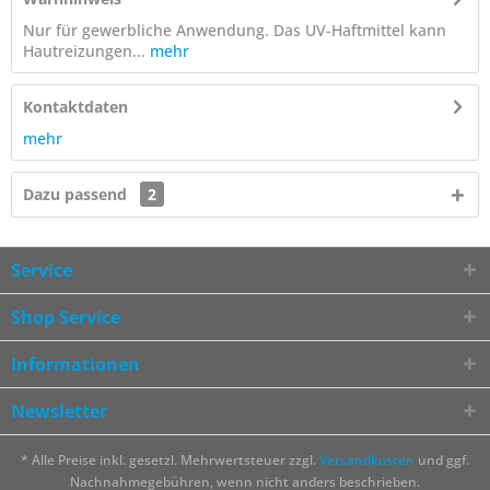
Nur für gewerbliche Anwendung. Das UV-Haftmittel kann
Hautreizungen...
mehr
Kontaktdaten
mehr
Dazu passend
2
Service
Shop Service
Informationen
Newsletter
* Alle Preise inkl. gesetzl. Mehrwertsteuer zzgl.
Versandkosten
und ggf.
Nachnahmegebühren, wenn nicht anders beschrieben.