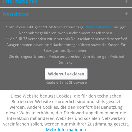
Informationen
Newsletter
* Alle Preise inkl. gesetzl. Mehrwertsteuer zzgl.
Versandkosten
und ggf.
Nachnahmegebühren, wenn nicht anders beschrieben.
** Ab EUR 75 versenden wir innerhalb Deutschlands versandkostenfrei!
Ausgenommen davon sind Nachnahmegebühren sowie die Kosten für
Sperrgut und Speditionen!
Die durchgestrichenen Preise entsprechen dem bisherigen Preis bei
Sun Sky.
Widerruf erklären
Realisiert mit Shopware
Diese Website benutzt Cookies, die für den technischen
Betrieb der Website erforderlich sind und stets gesetzt
werden. Andere Cookies, die den Komfort bei Benutzung
dieser Website erhöhen, der Direktwerbung dienen oder die
Interaktion mit anderen Websites und sozialen Netzwerken
vereinfachen sollen, werden nur mit Ihrer Zustimmung gesetzt.
Mehr Informationen