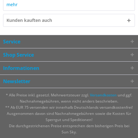
mehr
Kunden kauften auch
Service
Shop Service
Informationen
Newsletter
* Alle Preise inkl. gesetzl. Mehrwertsteuer zzgl.
Versandkosten
und ggf.
Nachnahmegebühren, wenn nicht anders beschrieben.
** Ab EUR 75 versenden wir innerhalb Deutschlands versandkostenfrei!
Ausgenommen davon sind Nachnahmegebühren sowie die Kosten für
Sperrgut und Speditionen!
Die durchgestrichenen Preise entsprechen dem bisherigen Preis bei
Sun Sky.