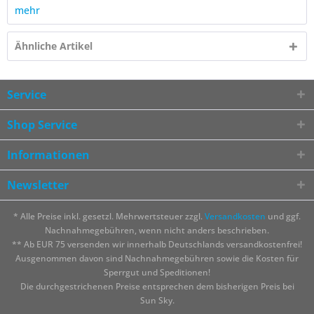
mehr
Ähnliche Artikel
Service
Shop Service
Informationen
Newsletter
* Alle Preise inkl. gesetzl. Mehrwertsteuer zzgl.
Versandkosten
und ggf.
Nachnahmegebühren, wenn nicht anders beschrieben.
** Ab EUR 75 versenden wir innerhalb Deutschlands versandkostenfrei!
Ausgenommen davon sind Nachnahmegebühren sowie die Kosten für
Sperrgut und Speditionen!
Die durchgestrichenen Preise entsprechen dem bisherigen Preis bei
Sun Sky.