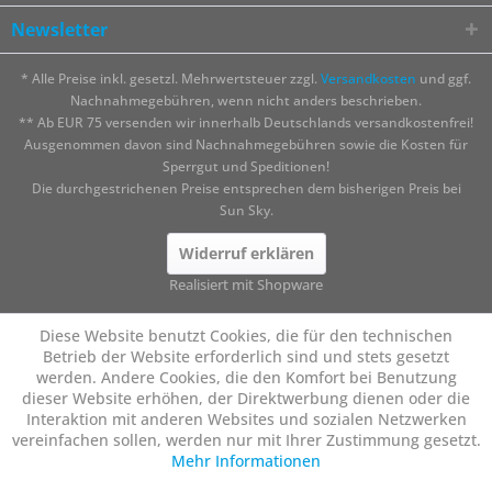
Newsletter
* Alle Preise inkl. gesetzl. Mehrwertsteuer zzgl.
Versandkosten
und ggf.
Nachnahmegebühren, wenn nicht anders beschrieben.
** Ab EUR 75 versenden wir innerhalb Deutschlands versandkostenfrei!
Ausgenommen davon sind Nachnahmegebühren sowie die Kosten für
Sperrgut und Speditionen!
Die durchgestrichenen Preise entsprechen dem bisherigen Preis bei
Sun Sky.
Widerruf erklären
Realisiert mit Shopware
Diese Website benutzt Cookies, die für den technischen
Betrieb der Website erforderlich sind und stets gesetzt
werden. Andere Cookies, die den Komfort bei Benutzung
dieser Website erhöhen, der Direktwerbung dienen oder die
Interaktion mit anderen Websites und sozialen Netzwerken
vereinfachen sollen, werden nur mit Ihrer Zustimmung gesetzt.
Mehr Informationen