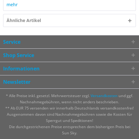
mehr
Ähnliche Artikel
Service
Shop Service
Informationen
Newsletter
* Alle Preise inkl. gesetzl. Mehrwertsteuer zzgl.
Versandkosten
und ggf.
Nachnahmegebühren, wenn nicht anders beschrieben.
** Ab EUR 75 versenden wir innerhalb Deutschlands versandkostenfrei!
Ausgenommen davon sind Nachnahmegebühren sowie die Kosten für
Sperrgut und Speditionen!
Die durchgestrichenen Preise entsprechen dem bisherigen Preis bei
Sun Sky.