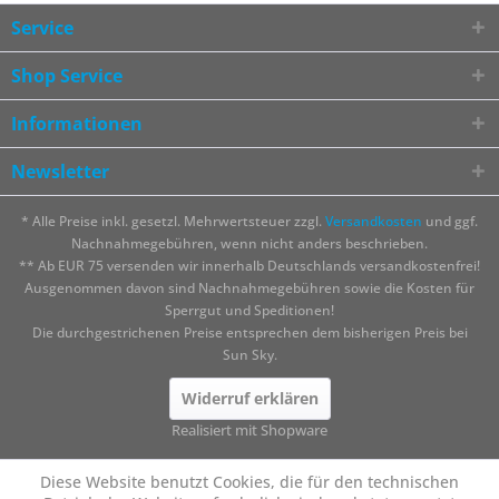
Service
Shop Service
Informationen
Newsletter
* Alle Preise inkl. gesetzl. Mehrwertsteuer zzgl.
Versandkosten
und ggf.
Nachnahmegebühren, wenn nicht anders beschrieben.
** Ab EUR 75 versenden wir innerhalb Deutschlands versandkostenfrei!
Ausgenommen davon sind Nachnahmegebühren sowie die Kosten für
Sperrgut und Speditionen!
Die durchgestrichenen Preise entsprechen dem bisherigen Preis bei
Sun Sky.
Widerruf erklären
Realisiert mit Shopware
Diese Website benutzt Cookies, die für den technischen