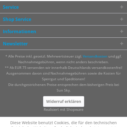
Service
Shop Service
Informationen
Newsletter
* Alle Preise inkl. gesetzl. Mehrwertsteuer zzgl.
Versandkosten
und ggf.
Nachnahmegebühren, wenn nicht anders beschrieben.
** Ab EUR 75 versenden wir innerhalb Deutschlands versandkostenfrei!
Ausgenommen davon sind Nachnahmegebühren sowie die Kosten für
Sperrgut und Speditionen!
Die durchgestrichenen Preise entsprechen dem bisherigen Preis bei
Sun Sky.
Widerruf erklären
Realisiert mit Shopware
Diese Website benutzt Cookies, die für den technischen