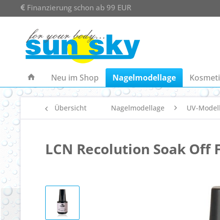
Finanzierung schon ab 99 EUR
Neu im Shop
Nagelmodellage
Kosmeti
Übersicht
Nagelmodellage
UV-Model
LCN Recolution Soak Off 