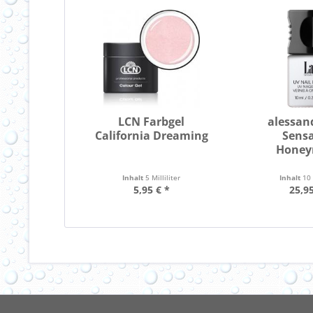
LCN Farbgel
alessan
California Dreaming
Sens
Hone
Inhalt
5 Milliliter
Inhalt
10 
5,95 € *
25,95