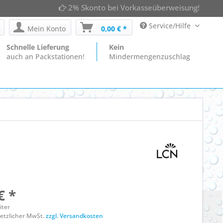
2% Skonto bei Vorkasseüberweisung!
Service/Hilfe
Mein Konto
0,00 € *
Schnelle Lieferung
Kein
auch an Packstationen!
Mindermengenzuschlag
€ *
liter
esetzlicher MwSt.
zzgl. Versandkosten