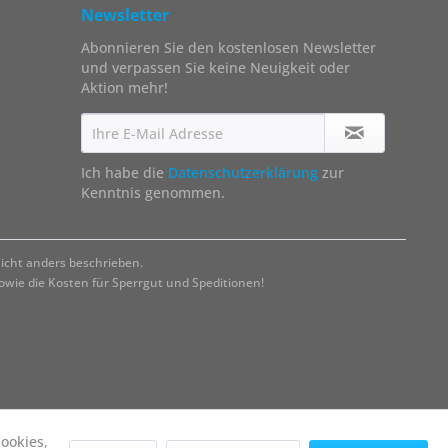
Newsletter
Abonnieren Sie den kostenlosen Newsletter
und verpassen Sie keine Neuigkeit oder
Aktion mehr!
Ich habe die
Datenschutzerklärung
zur
Kenntnis genommen.
cht anders beschrieben.
ie die Kosten für Sperrgut und Speditionen!
ookies,