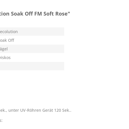
ion Soak Off FM Soft Rose"
ecolution
Soak Off
Nägel
iskos
ek., unter UV-Röhren Gerät 120 Sek..
s: