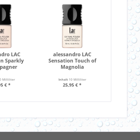
ndro LAC
alessandro LAC
n Sparkly
Sensation Touch of
pagner
Magnolia
0 Milliliter
Inhalt
10 Milliliter
95 € *
25,95 € *