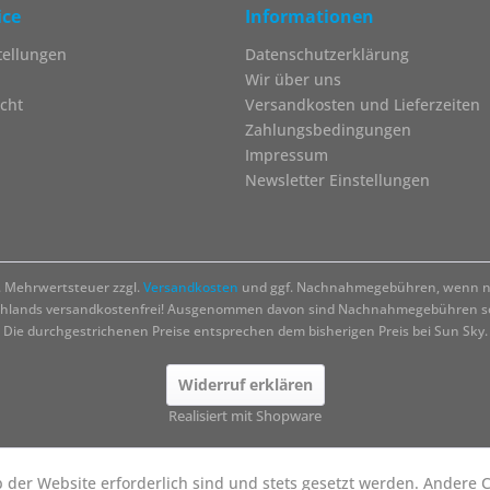
ice
Informationen
tellungen
Datenschutzerklärung
Wir über uns
cht
Versandkosten und Lieferzeiten
Zahlungsbedingungen
Impressum
Newsletter Einstellungen
zl. Mehrwertsteuer zzgl.
Versandkosten
und ggf. Nachnahmegebühren, wenn ni
chlands versandkostenfrei! Ausgenommen davon sind Nachnahmegebühren sow
Die durchgestrichenen Preise entsprechen dem bisherigen Preis bei Sun Sky.
Widerruf erklären
Realisiert mit Shopware
b der Website erforderlich sind und stets gesetzt werden. Andere C