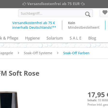
Versandkostenfrei ab 75 EUR
Versandkostenfrei ab 75 €
Kein
innerhalb Deutschlands!**
Mindestbestellwert
k & Pflege
Hygiene
Solarium
S A L E
Blog
lagegele
Soak-Off Systeme
Soak-Off Farben
FM Soft Rose
17,95 
Inhalt:
10 Milli
Preise inkl. g