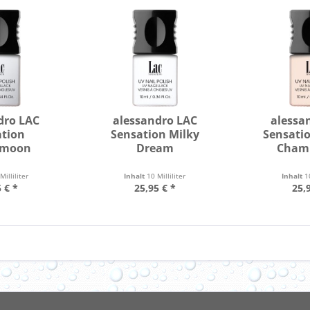
dro LAC
alessandro LAC
alessa
ation
Sensation Milky
Sensatio
ymoon
Dream
Cham
Milliliter
Inhalt
10 Milliliter
Inhalt
1
 € *
25,95 € *
25,