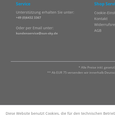
Service
Shop Serv
Unterstützung erhalten Sie unter:
Cookie-Eins
+49 (0)6432 3367
Kontakt
Widerrufsre
Oder per Email unter:
AGB
kundenservice@sun-sky.de
* Alle Preise inkl. geset
** Ab EUR 75 versenden wir innerhalb Deuts
Diese Website benutzt Cookies, die für den technischen Betrie