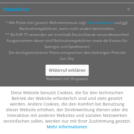
Newsletter
* Alle Preise inkl. gesetzl. Mehrwertsteuer zzgl.
Versandkosten
und ggf.
Nachnahmegebühren, wenn nicht anders beschrieben.
** Ab EUR 75 versenden wir innerhalb Deutschlands versandkostenfrei!
Ausgenommen davon sind Nachnahmegebühren sowie die Kosten für
Sperrgut und Speditionen!
Die durchgestrichenen Preise entsprechen dem bisherigen Preis bei
Sun Sky.
Widerruf erklären
Realisiert mit Shopware
Diese Website benutzt Cookies, die für den technischen
Betrieb der Website erforderlich sind und stets gesetzt
werden. Andere Cookies, die den Komfort bei Benutzung
dieser Website erhöhen, der Direktwerbung dienen oder die
Interaktion mit anderen Websites und sozialen Netzwerken
vereinfachen sollen, werden nur mit Ihrer Zustimmung gesetzt.
Mehr Informationen