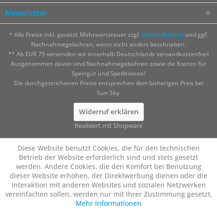
Newsletter
* Alle Preise inkl. gesetzl. Mehrwertsteuer zzgl.
Versandkosten
und ggf.
Nachnahmegebühren, wenn nicht anders beschrieben.
** Ab EUR 75 versenden wir innerhalb Deutschlands versandkostenfrei!
Ausgenommen davon sind Nachnahmegebühren sowie die Kosten für
Sperrgut und Speditionen!
Die durchgestrichenen Preise entsprechen dem bisherigen Preis bei
Sun Sky.
Widerruf erklären
Realisiert mit Shopware
Diese Website benutzt Cookies, die für den technischen
Betrieb der Website erforderlich sind und stets gesetzt
werden. Andere Cookies, die den Komfort bei Benutzung
dieser Website erhöhen, der Direktwerbung dienen oder die
Interaktion mit anderen Websites und sozialen Netzwerken
vereinfachen sollen, werden nur mit Ihrer Zustimmung gesetzt.
Mehr Informationen