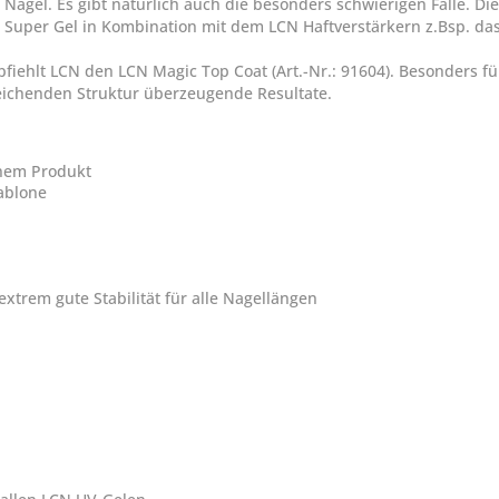
 Nägel. Es gibt natürlich auch die besonders schwierigen Fälle. Die
 Super Gel in Kombination mit dem LCN Haftverstärkern z.Bsp. das 
iehlt LCN den LCN Magic Top Coat (Art.-Nr.: 91604). Besonders f
leichenden Struktur überzeugende Resultate.
inem Produkt
ablone
extrem gute Stabilität für alle Nagellängen