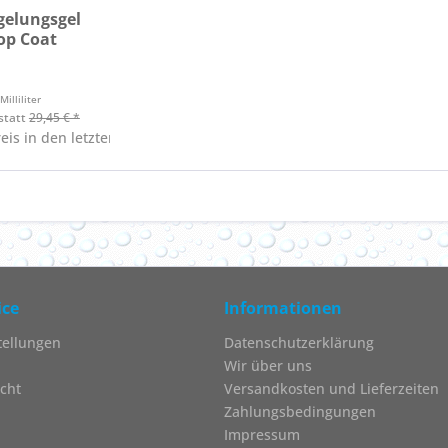
gelungsgel
op Coat
Milliliter
statt
29,45 € *
reis in den letzten 30 Tagen 29,45 €*
ice
Informationen
tellungen
Datenschutzerklärung
Wir über uns
cht
Versandkosten und Lieferzeiten
Zahlungsbedingungen
Impressum