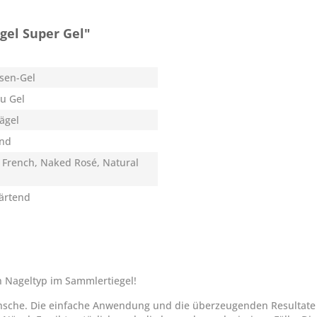
el Super Gel"
sen-Gel
u Gel
Nägel
end
, French, Naked Rosé, Natural
härtend
n Nageltyp im Sammlertiegel!
Wünsche. Die einfache Anwendung und die überzeugenden Resultate