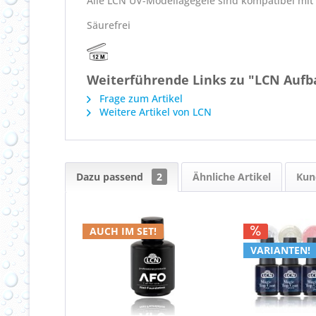
Alle LCN UV-Modellagegele sind kompatibel mit
Säurefrei
Weiterführende Links zu "LCN Aufb
Frage zum Artikel
Weitere Artikel von LCN
Dazu passend
2
Ähnliche Artikel
Kun
AUCH IM SET!
VARIANTEN!