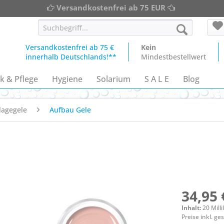
Versandkostenfrei ab 75 EUR
Versandkostenfrei ab 75 €
Kein
innerhalb Deutschlands!**
Mindestbestellwert
k & Pflege
Hygiene
Solarium
S A L E
Blog
lagegele
Aufbau Gele
34,95 
Inhalt:
20 Milli
Preise inkl. g