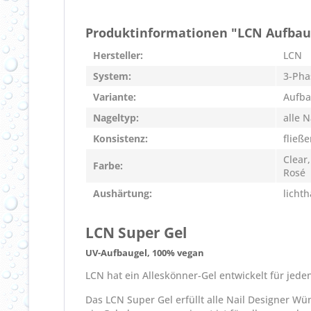
Produktinformationen "LCN Aufbaug
Hersteller:
LCN
System:
3-Pha
Variante:
Aufba
Nageltyp:
alle 
Konsistenz:
fließ
Clear
Farbe:
Rosé
Aushärtung:
licht
LCN Super Gel
UV-Aufbaugel, 100% vegan
LCN hat ein Alleskönner-Gel entwickelt für jede
Das LCN Super Gel erfüllt alle Nail Designer 