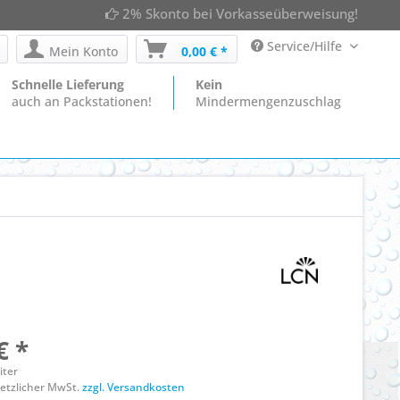
2% Skonto bei Vorkasseüberweisung!
Service/Hilfe
Mein Konto
0,00 € *
Schnelle Lieferung
Kein
auch an Packstationen!
Mindermengenzuschlag
€ *
liter
esetzlicher MwSt.
zzgl. Versandkosten