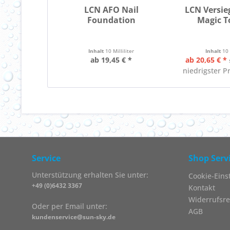
LCN AFO Nail
LCN Versie
Foundation
Magic T
Inhalt
10 Milliliter
Inhalt
10 
ab 19,45 € *
ab 20,65 € *
niedrigster P
Service
Shop Serv
Unterstützung erhalten Sie unter:
Cookie-Eins
+49 (0)6432 3367
Kontakt
Widerrufsre
Oder per Email unter:
AGB
kundenservice@sun-sky.de