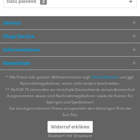
Dazu passend
2
Service
Shop Service
Informationen
Newsletter
* Alle Preise inkl. gesetzl. Mehrwertsteuer zzgl.
Versandkosten
und ggf.
Nachnahmegebühren, wenn nicht anders beschrieben.
** Ab EUR 75 versenden wir innerhalb Deutschlands versandkostenfrei!
Ausgenommen davon sind Nachnahmegebühren sowie die Kosten für
Sperrgut und Speditionen!
Die durchgestrichenen Preise entsprechen dem bisherigen Preis bei
Sun Sky.
Widerruf erklären
Realisiert mit Shopware