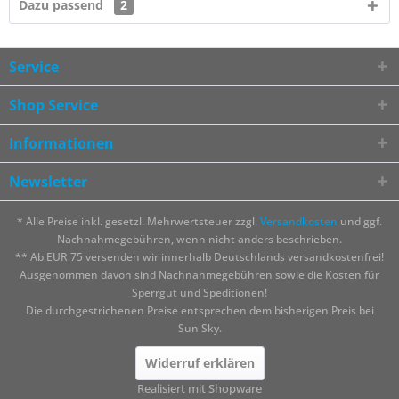
Dazu passend
2
Service
Shop Service
Informationen
Newsletter
* Alle Preise inkl. gesetzl. Mehrwertsteuer zzgl.
Versandkosten
und ggf.
Nachnahmegebühren, wenn nicht anders beschrieben.
** Ab EUR 75 versenden wir innerhalb Deutschlands versandkostenfrei!
Ausgenommen davon sind Nachnahmegebühren sowie die Kosten für
Sperrgut und Speditionen!
Die durchgestrichenen Preise entsprechen dem bisherigen Preis bei
Sun Sky.
Widerruf erklären
Realisiert mit Shopware