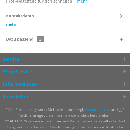
Profi-Nagelfeile für den schnellen...
mehr
Kontaktdaten
mehr
Dazu passend
3
Service
Shop Service
Informationen
Newsletter
* Alle Preise inkl. gesetzl. Mehrwertsteuer zzgl.
Versandkosten
und ggf.
Nachnahmegebühren, wenn nicht anders beschrieben.
** Ab EUR 75 versenden wir innerhalb Deutschlands versandkostenfrei!
Ausgenommen davon sind Nachnahmegebühren sowie die Kosten für