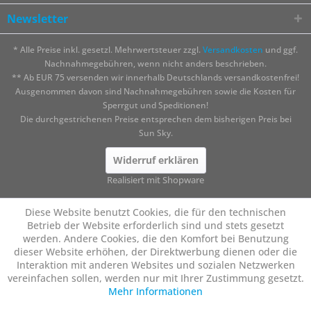
Newsletter
* Alle Preise inkl. gesetzl. Mehrwertsteuer zzgl.
Versandkosten
und ggf.
Nachnahmegebühren, wenn nicht anders beschrieben.
** Ab EUR 75 versenden wir innerhalb Deutschlands versandkostenfrei!
Ausgenommen davon sind Nachnahmegebühren sowie die Kosten für
Sperrgut und Speditionen!
Die durchgestrichenen Preise entsprechen dem bisherigen Preis bei
Sun Sky.
Widerruf erklären
Realisiert mit Shopware
Diese Website benutzt Cookies, die für den technischen
Betrieb der Website erforderlich sind und stets gesetzt
werden. Andere Cookies, die den Komfort bei Benutzung
dieser Website erhöhen, der Direktwerbung dienen oder die
Interaktion mit anderen Websites und sozialen Netzwerken
vereinfachen sollen, werden nur mit Ihrer Zustimmung gesetzt.
Mehr Informationen