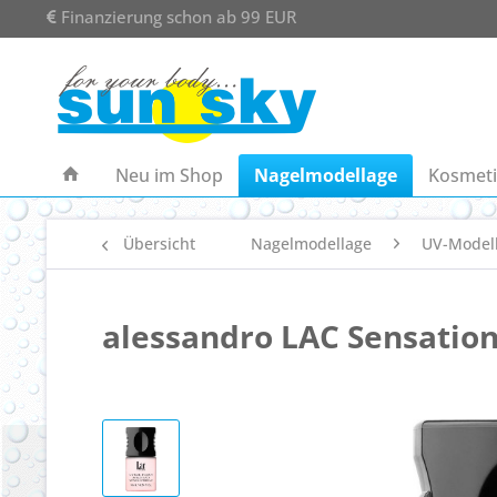
Finanzierung schon ab 99 EUR
Neu im Shop
Nagelmodellage
Kosmeti
Übersicht
Nagelmodellage
UV-Model
alessandro LAC Sensation