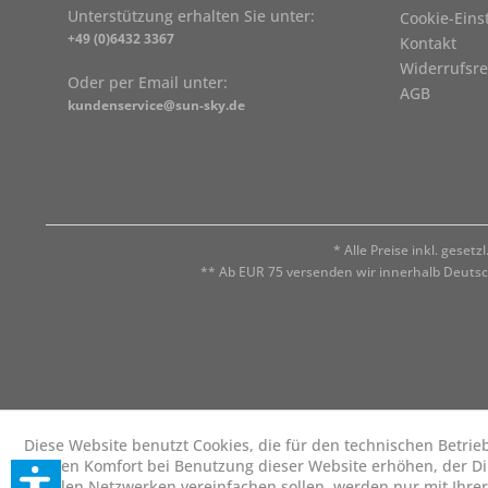
Unterstützung erhalten Sie unter:
Cookie-Eins
+49 (0)6432 3367
Kontakt
Widerrufsre
Oder per Email unter:
AGB
kundenservice@sun-sky.de
* Alle Preise inkl. geset
** Ab EUR 75 versenden wir innerhalb Deuts
Diese Website benutzt Cookies, die für den technischen Betrie
die den Komfort bei Benutzung dieser Website erhöhen, der D
sozialen Netzwerken vereinfachen sollen, werden nur mit Ihre