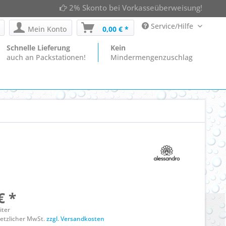
2% Skonto bei Vorkasseüberweisung!
Service/Hilfe
Mein Konto
0,00 € *
Schnelle Lieferung
Kein
auch an Packstationen!
Mindermengenzuschlag
€ *
liter
esetzlicher MwSt.
zzgl. Versandkosten