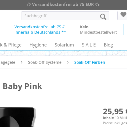
Versandkostenfrei ab 75 EUR
Versandkostenfrei ab 75 €
Kein
innerhalb Deutschlands!**
Mindestbestellwert
k & Pflege
Hygiene
Solarium
S A L E
Blog
lagegele
Soak-Off Systeme
Soak-Off Farben
 Baby Pink
25,95 
Inhalt:
10 Milli
Preise inkl. g