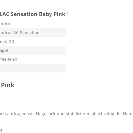
LAC Sensation Baby Pink"
andro
andro LAC Sensation
Soak Off
Nägel
 fließend
 Pink
ach auftragen wie Nagellack und stabilisieren gleichzeitig die Nat
ht