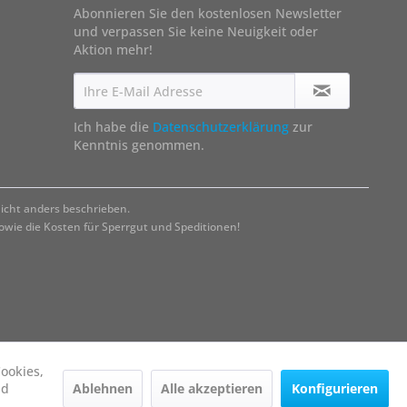
Abonnieren Sie den kostenlosen Newsletter
und verpassen Sie keine Neuigkeit oder
Aktion mehr!
Ich habe die
Datenschutzerklärung
zur
Kenntnis genommen.
cht anders beschrieben.
ie die Kosten für Sperrgut und Speditionen!
ookies,
Ablehnen
Alle akzeptieren
Konfigurieren
nd