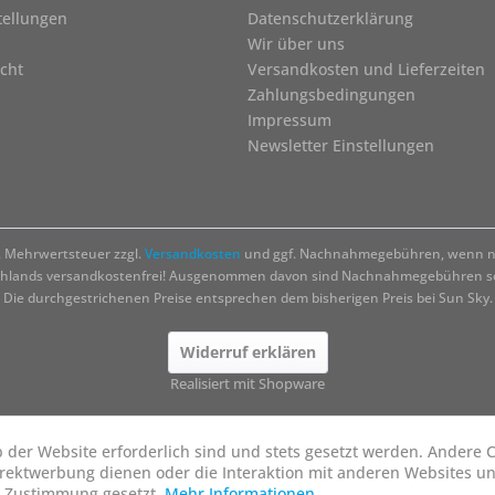
tellungen
Datenschutzerklärung
Wir über uns
cht
Versandkosten und Lieferzeiten
Zahlungsbedingungen
Impressum
Newsletter Einstellungen
zl. Mehrwertsteuer zzgl.
Versandkosten
und ggf. Nachnahmegebühren, wenn ni
chlands versandkostenfrei! Ausgenommen davon sind Nachnahmegebühren sow
Die durchgestrichenen Preise entsprechen dem bisherigen Preis bei Sun Sky.
Widerruf erklären
Realisiert mit Shopware
b der Website erforderlich sind und stets gesetzt werden. Andere C
irektwerbung dienen oder die Interaktion mit anderen Websites u
r Zustimmung gesetzt.
Mehr Informationen