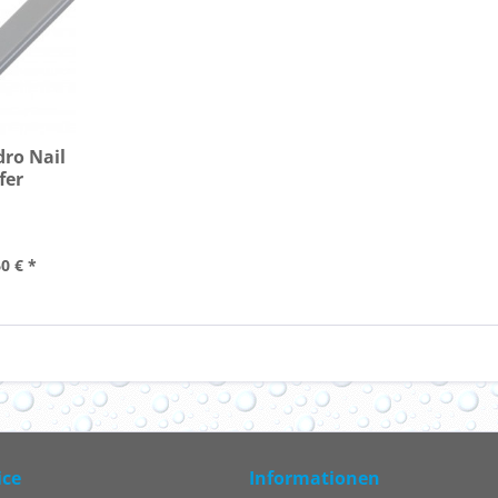
dro Nail
fer
0 € *
ice
Informationen