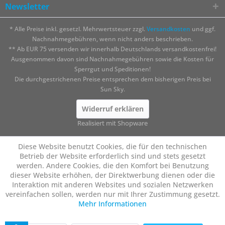
Newsletter
* Alle Preise inkl. gesetzl. Mehrwertsteuer zzgl.
Versandkosten
und ggf.
Nachnahmegebühren, wenn nicht anders beschrieben.
** Ab EUR 75 versenden wir innerhalb Deutschlands versandkostenfrei!
Ausgenommen davon sind Nachnahmegebühren sowie die Kosten für
Sperrgut und Speditionen!
Die durchgestrichenen Preise entsprechen dem bisherigen Preis bei
Sun Sky.
Widerruf erklären
Realisiert mit Shopware
Diese Website benutzt Cookies, die für den technischen
Betrieb der Website erforderlich sind und stets gesetzt
werden. Andere Cookies, die den Komfort bei Benutzung
dieser Website erhöhen, der Direktwerbung dienen oder die
Interaktion mit anderen Websites und sozialen Netzwerken
vereinfachen sollen, werden nur mit Ihrer Zustimmung gesetzt.
Mehr Informationen