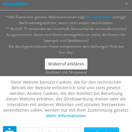
Newsletter
* Alle Preise inkl. gesetzl. Mehrwertsteuer zzgl.
Versandkosten
und ggf.
Nachnahmegebühren, wenn nicht anders beschrieben.
** Ab EUR 75 versenden wir innerhalb Deutschlands versandkostenfrei!
Ausgenommen davon sind Nachnahmegebühren sowie die Kosten für
Sperrgut und Speditionen!
Die durchgestrichenen Preise entsprechen dem bisherigen Preis bei
Sun Sky.
Widerruf erklären
Realisiert mit Shopware
Diese Website benutzt Cookies, die für den technischen
Betrieb der Website erforderlich sind und stets gesetzt
werden. Andere Cookies, die den Komfort bei Benutzung
dieser Website erhöhen, der Direktwerbung dienen oder die
Interaktion mit anderen Websites und sozialen Netzwerken
vereinfachen sollen, werden nur mit Ihrer Zustimmung gesetzt.
Mehr Informationen