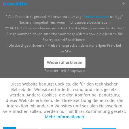
Newsletter
* Alle Preise inkl. gesetzl. Mehrwertsteuer zzgl.
Versandkosten
und ggf.
Nachnahmegebühren, wenn nicht anders beschrieben.
** Ab EUR 75 versenden wir innerhalb Deutschlands versandkostenfrei!
Ausgenommen davon sind Nachnahmegebühren sowie die Kosten für
Sperrgut und Speditionen!
Die durchgestrichenen Preise entsprechen dem bisherigen Preis bei
Sun Sky.
Widerruf erklären
Realisiert mit Shopware
Diese Website benutzt Cookies, die für den technischen
Betrieb der Website erforderlich sind und stets gesetzt
werden. Andere Cookies, die den Komfort bei Benutzung
dieser Website erhöhen, der Direktwerbung dienen oder die
Interaktion mit anderen Websites und sozialen Netzwerken
vereinfachen sollen, werden nur mit Ihrer Zustimmung gesetzt.
Mehr Informationen