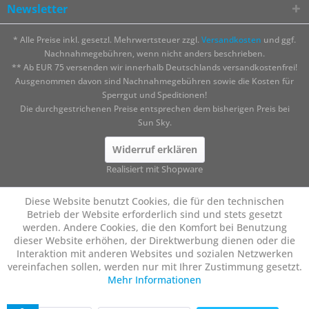
Newsletter
* Alle Preise inkl. gesetzl. Mehrwertsteuer zzgl.
Versandkosten
und ggf.
Nachnahmegebühren, wenn nicht anders beschrieben.
** Ab EUR 75 versenden wir innerhalb Deutschlands versandkostenfrei!
Ausgenommen davon sind Nachnahmegebühren sowie die Kosten für
Sperrgut und Speditionen!
Die durchgestrichenen Preise entsprechen dem bisherigen Preis bei
Sun Sky.
Widerruf erklären
Realisiert mit Shopware
Diese Website benutzt Cookies, die für den technischen
Betrieb der Website erforderlich sind und stets gesetzt
werden. Andere Cookies, die den Komfort bei Benutzung
dieser Website erhöhen, der Direktwerbung dienen oder die
Interaktion mit anderen Websites und sozialen Netzwerken
vereinfachen sollen, werden nur mit Ihrer Zustimmung gesetzt.
Mehr Informationen